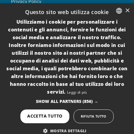
Privacy Policy
×
Questo sito web utilizza cookie
Cookie Policy
Utilizziamo i cookie per personalizzare i
ITALIAN
Per I Proprietari
contenuti e gli annunci, fornire le funzioni dei
social media e analizzare il nostro traffico.
ENGLISH
Seguici su
Inoltre forniamo informazioni sul modo in cui
utilizzi il nostro sito ai nostri partner che si
occupano di analisi dei dati web, pubblicità e
social media, i quali potrebbero combinarle con
Iscriviti alla newsletter
altre informazioni che hai fornito loro o che
hanno raccolto in base al tuo utilizzo dei loro
Inviando la propria mail si acconsente al
servizi.
Leggi di più
trattamento dei dati per l'invio di comunicazioni
SHOW ALL PARTNERS
(856) →
commerciali (
PRIVACY POLICY
)
ACCETTA TUTTO
RIFIUTA TUTTO
© Copyright ThePuglia Immobiliare srl - Via Padova, 34,
MOSTRA DETTAGLI
73010, Guagnano (LE) - P.IVA 04446740757