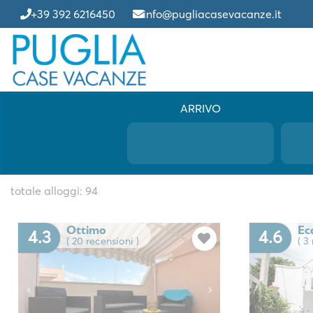
+39 392 6216450
info@pugliacasevacanze.it
ARRIVO
totale alloggi: 94
Ottimo
Ec
4.3
4.6
( 20 recensioni )
( 3
Previous
Previous
Next