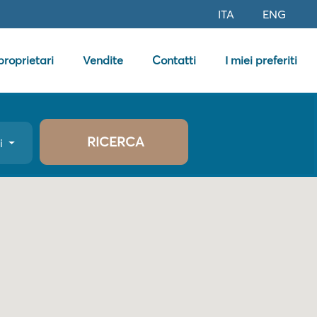
ITA
ENG
 proprietari
Vendite
Contatti
I miei preferiti
RICERCA
ri