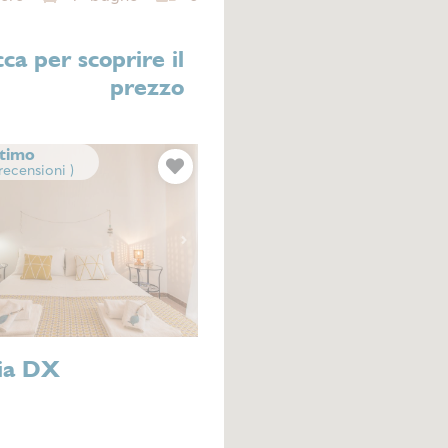
cca per scoprire il
prezzo
timo
 recensioni )
Next
ia DX