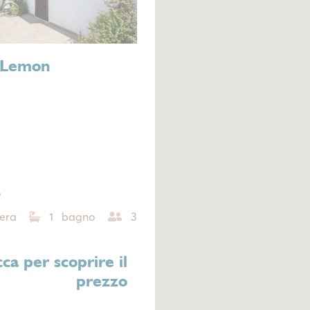
e Lemon
o
era
1 bagno
3
cca per scoprire il
prezzo