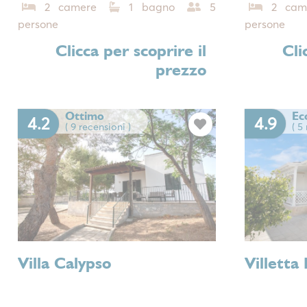
2 camere
1 bagno
5
2 cam
persone
persone
Clicca per scoprire il
Cli
prezzo
Ottimo
Ec
4.2
4.9
( 9 recensioni )
( 5
Previous
Next
Previous
Villa Calypso
Villetta 