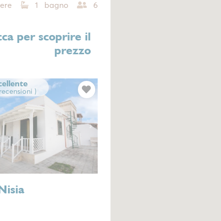
ere
1 bagno
6
cca per scoprire il
prezzo
cellente
 recensioni )
Next
Nisia