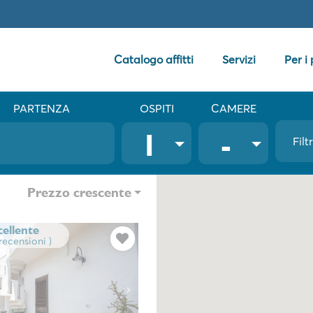
Catalogo affitti
Servizi
Per i
PARTENZA
OSPITI
CAMERE
1
-
Filt
Prezzo crescente
cellente
 recensioni )
Next