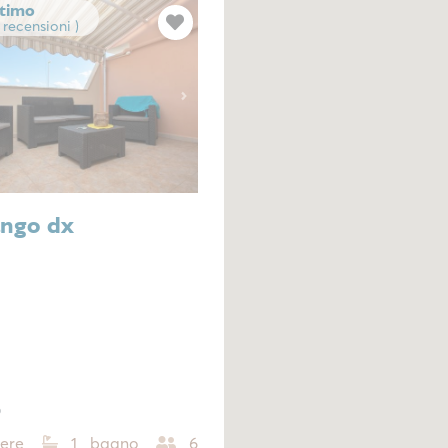
timo
4 recensioni )
Next
ngo dx
o
ere
1 bagno
6