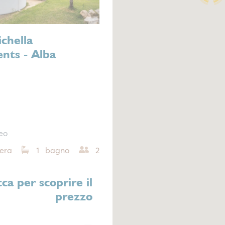
chella
nts - Alba
eo
era
1 bagno
2
cca per scoprire il
prezzo