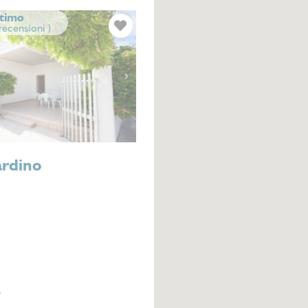
timo
 recensioni )
Next
ardino
o