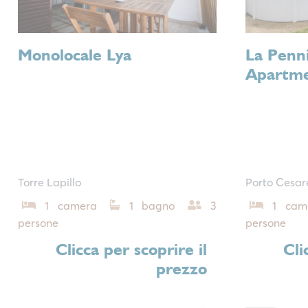
Monolocale Lya
La Penni
Apartme
Torre Lapillo
Porto Cesar
1 camera
1 bagno
3
1 cam
persone
persone
Clicca per scoprire il
Cli
prezzo