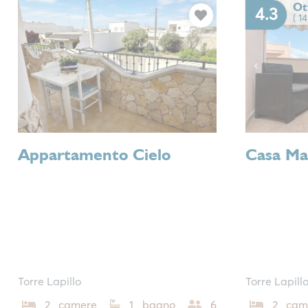
Ot
4.3
( 1
Previous
Next
Previous
Appartamento Cielo
Casa Ma
Torre Lapillo
Torre Lapill
2 camere
1 bagno
6
2 cam