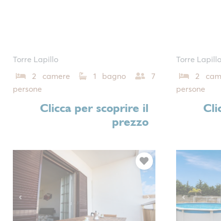
Torre Lapillo
Torre Lapill
2 camere
1 bagno
7
2 cam
persone
persone
Clicca per scoprire il
Cli
prezzo
Previous
Next
Previous