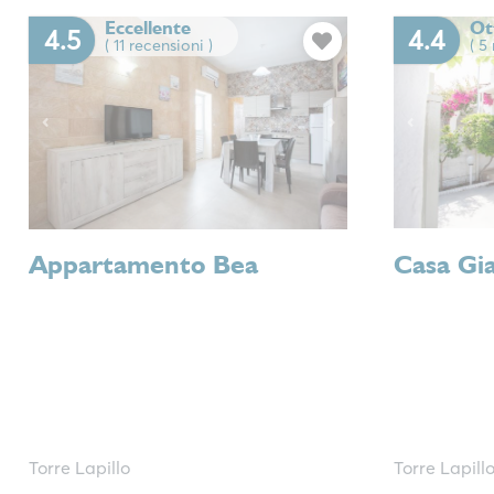
Eccellente
Ot
4.5
4.4
( 11 recensioni )
( 5
Previous
Next
Previous
Appartamento Bea
Casa Gi
Torre Lapillo
Torre Lapill