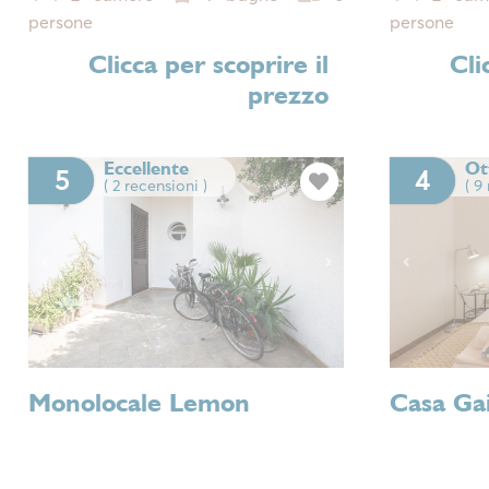
persone
persone
Clicca per scoprire il
Cli
prezzo
Eccellente
Ot
5
4
( 2 recensioni )
( 9
Previous
Next
Previous
Monolocale Lemon
Casa Ga