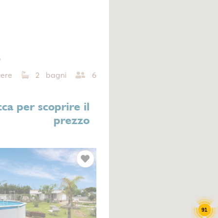
o
ere
2 bagni
6
cca per scoprire il
prezzo
Next
91