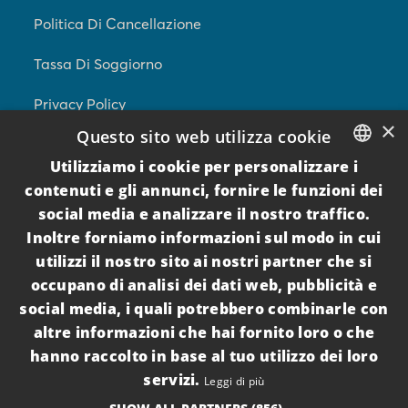
Politica Di Cancellazione
Tassa Di Soggiorno
Privacy Policy
×
Questo sito web utilizza cookie
Cookie Policy
Utilizziamo i cookie per personalizzare i
ITALIAN
Per I Proprietari
contenuti e gli annunci, fornire le funzioni dei
social media e analizzare il nostro traffico.
ENGLISH
Seguici su
Inoltre forniamo informazioni sul modo in cui
utilizzi il nostro sito ai nostri partner che si
occupano di analisi dei dati web, pubblicità e
social media, i quali potrebbero combinarle con
Iscriviti alla newsletter
altre informazioni che hai fornito loro o che
hanno raccolto in base al tuo utilizzo dei loro
Inviando la propria mail si acconsente al
servizi.
Leggi di più
trattamento dei dati per l'invio di comunicazioni