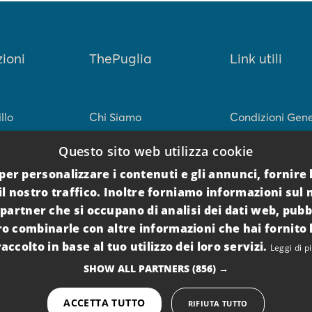
ioni
ThePuglia
Link utili
llo
Chi Siamo
Condizioni Gene
sciutto
Servizi
Politica Di Canc
Questo sito web utilizza cookie
per personalizzare i contenuti e gli annunci, fornire l
areo
Faq
Tassa Di Soggio
l nostro traffico. Inoltre forniamo informazioni sul mo
l Salento
Contatti
Privacy Policy
 partner che si occupano di analisi dei dati web, pubb
ro combinarle con altre informazioni che hai fornito
Cookie Policy
raccolto in base al tuo utilizzo dei loro servizi.
Leggi di p
SHOW ALL PARTNERS
(856) →
Per I Proprietari
ACCETTA TUTTO
RIFIUTA TUTTO