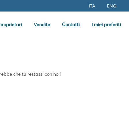
ITA
ENG
 proprietari
Vendite
Contatti
I miei preferiti
ebbe che tu restassi con noi!