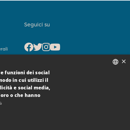
Seguici su
rali
×
Iscriviti alla
ellazione
newsletter
e funzioni dei social
rno
ITALIAN
do in cui utilizzi il
Inviando la propria mail si
licità e social media,
ENGLISH
acconsente al
 loro o che hanno
trattamento dei dati per
iù
l'invio di comunicazioni
commerciali (
PRIVACY
POLICY
)