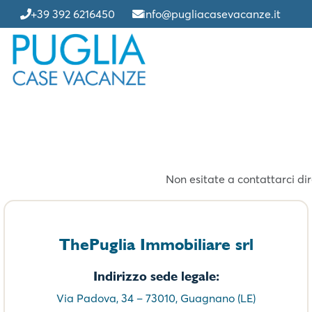
+39 392 6216450
info@pugliacasevacanze.it
Non esitate a contattarci di
ThePuglia Immobiliare srl
Indirizzo sede legale:
Via Padova, 34 – 73010, Guagnano (LE)