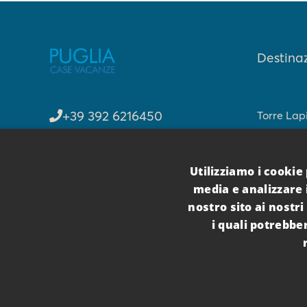
Destinaz
+39 392 6216450
Torre Lapi
info@pugliacasevacanze.it
Punta Pro
Utilizziamo i cookie 
Porto Ces
Metodi di pagamento
media e analizzare i
Borghi De
nostro sito ai nostri
i quali potrebbe