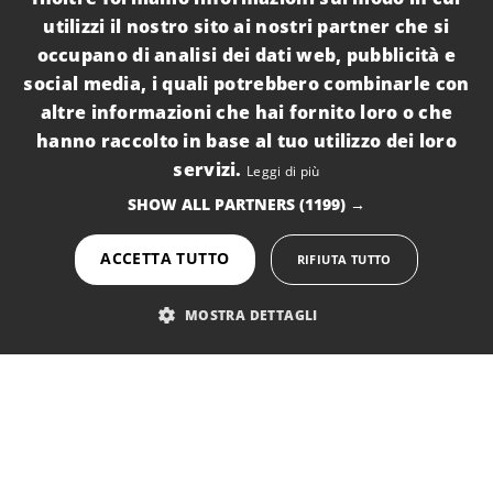
info@pugliacasevacanze.it
utilizzi il nostro sito ai nostri partner che si
occupano di analisi dei dati web, pubblicità e
social media, i quali potrebbero combinarle con
Metodi di pagamento
altre informazioni che hai fornito loro o che
hanno raccolto in base al tuo utilizzo dei loro
servizi.
Leggi di più
Destinazioni
SHOW ALL PARTNERS
(1199) →
Torre Lapillo
ACCETTA TUTTO
RIFIUTA TUTTO
Punta Prosciutto
MOSTRA DETTAGLI
Porto Cesareo
Borghi Del Salento
ThePuglia