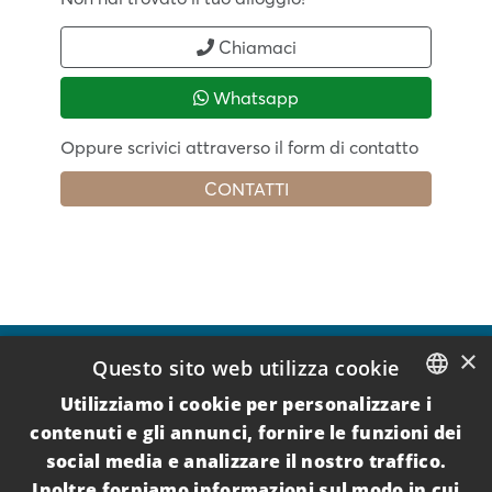
Chiamaci
Whatsapp
Oppure scrivici attraverso il form di contatto
CONTATTI
×
Questo sito web utilizza cookie
Utilizziamo i cookie per personalizzare i
ITALIAN
contenuti e gli annunci, fornire le funzioni dei
social media e analizzare il nostro traffico.
ENGLISH
+39 392 6216450
Inoltre forniamo informazioni sul modo in cui