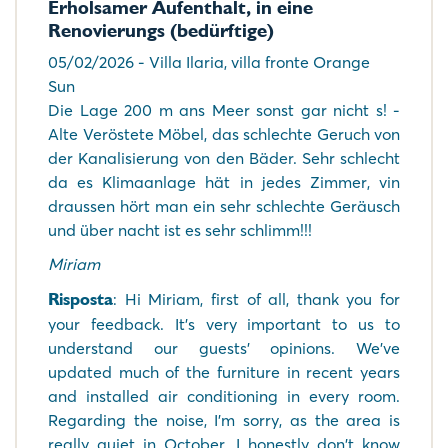
Erholsamer Aufenthalt, in eine
Renovierungs (bedürftige)
05/02/2026 - Villa Ilaria, villa fronte Orange
Sun
Die Lage 200 m ans Meer sonst gar nicht s! -
Alte Veröstete Möbel, das schlechte Geruch von
der Kanalisierung von den Bäder. Sehr schlecht
da es Klimaanlage hät in jedes Zimmer, vin
draussen hört man ein sehr schlechte Geräusch
und über nacht ist es sehr schlimm!!!
Miriam
Risposta
: Hi Miriam, first of all, thank you for
your feedback. It's very important to us to
understand our guests' opinions. We've
updated much of the furniture in recent years
and installed air conditioning in every room.
Regarding the noise, I'm sorry, as the area is
really quiet in October. I honestly don't know