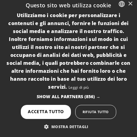
×
Questo sito web utilizza cookie
Destinazioni
Utilizziamo i cookie per personalizzare i
ITALIAN
contenuti e gli annunci, fornire le funzioni dei
Torre Lapillo
social media e analizzare il nostro traffico.
ENGLISH
Inoltre forniamo informazioni sul modo in cui
Punta Prosciutto
utilizzi il nostro sito ai nostri partner che si
Porto Cesareo
occupano di analisi dei dati web, pubblicità e
social media, i quali potrebbero combinarle con
Borghi Del Salento
altre informazioni che hai fornito loro o che
hanno raccolto in base al tuo utilizzo dei loro
ThePuglia
servizi.
Leggi di più
Chi Siamo
SHOW ALL PARTNERS
(856) →
Servizi
ACCETTA TUTTO
RIFIUTA TUTTO
Faq
MOSTRA DETTAGLI
Contatti