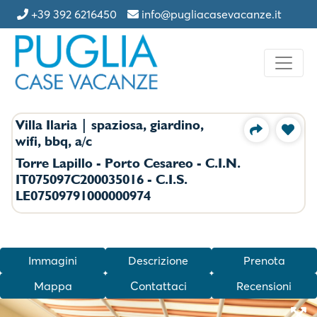
+39 392 6216450
info@pugliacasevacanze.it
Villa Ilaria | spaziosa, giardino,
wifi, bbq, a/c
Torre Lapillo - Porto Cesareo - C.I.N.
IT075097C200035016 - C.I.S.
LE07509791000000974
Immagini
Descrizione
Prenota
Mappa
Contattaci
Recensioni