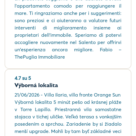
l'appartamento comodo per raggiungere il
mare. Ti ringraziamo anche per i suggerimenti:
sono preziosi e ci aiuteranno a valutare futuri
interventi di miglioramento insieme ai
proprietari dell'immobile. Speriamo di potervi
accogliere nuovamente nel Salento per offrirvi
un'esperienza ancora migliore. Fabio –
ThePuglia Immobiliare
4.7 su 5
Výborná lokalita
21/06/2026 - Villa Ilaria, villa fronte Orange Sun
Výborná lokalita 5 minút pešo od krásnej pláže
v Torre Lapillo. Priestranná vila samostatne
stojaca v tichej uličke. Veľká terasa s vonkajším
posedením a sprchou. Zariadenie by si žiadalo
menší upgrade. Mohli by tam byť základné veci