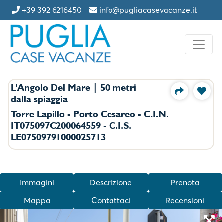
+39 392 6216450
info@pugliacasevacanze.it
L'Angolo Del Mare | 50 metri
dalla spiaggia
Torre Lapillo - Porto Cesareo - C.I.N.
IT075097C200064559 - C.I.S.
LE07509791000025713
Immagini
Descrizione
Prenota
Mappa
Contattaci
Recensioni