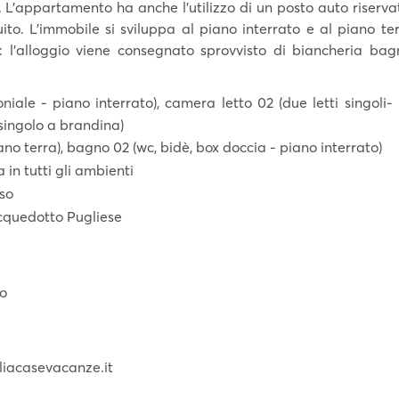
ro. L'appartamento ha anche l’utilizzo di un posto auto riservat
ito. L’immobile si sviluppa al piano interrato e al piano ter
 l’alloggio viene consegnato sprovvisto di biancheria bagn
niale - piano interrato), camera letto 02 (due letti singoli- 
 singolo a brandina)
ano terra), bagno 02 (wc, bidè, box doccia - piano interrato)
 in tutti gli ambienti
uso
’Acquedotto Pugliese
eo
liacasevacanze.it