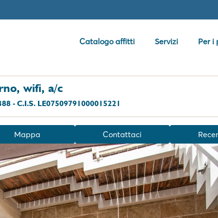
Catalogo affitti
Servizi
Per i
o, wifi, a/c
388 - C.I.S. LE07509791000015221
Mappa
Contattaci
Recen