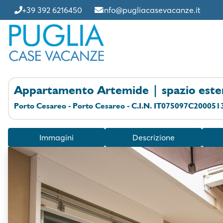
+39 392 6216450
info@pugliacasevacanze.it
Appartamento Artemide | spazio estern
Porto Cesareo - Porto Cesareo - C.I.N. IT075097C200051
Immagini
Descrizione