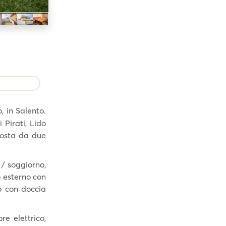
, in Salento.
 Pirati, Lido
posta da due
 / soggiorno,
o esterno con
o con doccia
re elettrico,