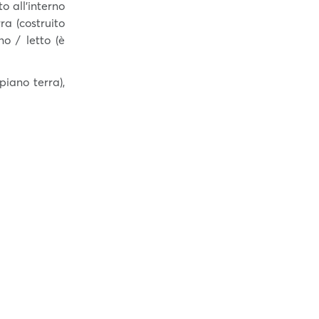
o all'interno
ra (costruito
o / letto (è
piano terra),