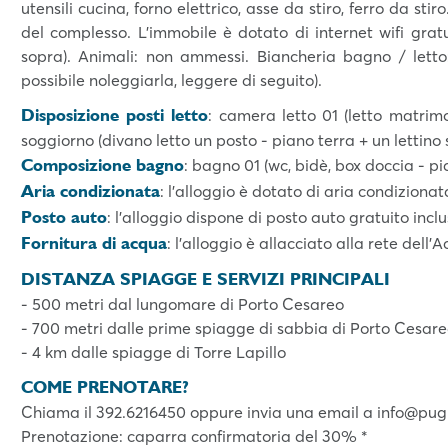
utensili cucina, forno elettrico, asse da stiro, ferro da sti
del complesso. L’immobile è dotato di internet wifi gratu
sopra). Animali: non ammessi. Biancheria bagno / letto:
possibile noleggiarla, leggere di seguito).
Disposizione posti letto
: camera letto 01 (letto matrimo
soggiorno (divano letto un posto - piano terra + un lettino
Composizione bagno
: bagno 01 (wc, bidè, box doccia - pi
Aria condizionata
: l’alloggio è dotato di aria condizionata
Posto auto
: l'alloggio dispone di posto auto gratuito incl
Fornitura di acqua
: l’alloggio è allacciato alla rete dell
DISTANZA SPIAGGE E SERVIZI PRINCIPALI
- 500 metri dal lungomare di Porto Cesareo
- 700 metri dalle prime spiagge di sabbia di Porto Cesar
- 4 km dalle spiagge di Torre Lapillo
COME PRENOTARE?
Chiama il 392.6216450 oppure invia una email a info@pug
Prenotazione: caparra confirmatoria del 30% *