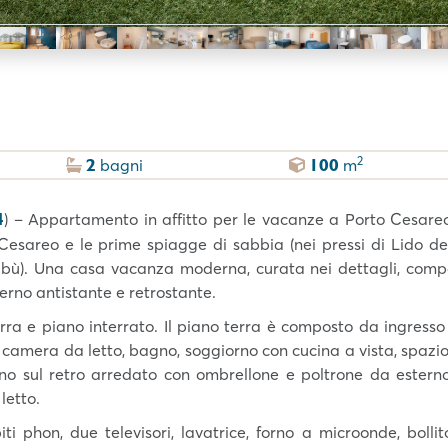
2
2
100
bagni
m
4
) – Appartamento in affitto per le vacanze a Porto Cesareo
esareo e le prime spiagge di sabbia (nei pressi di Lido dei
abù). Una casa vacanza moderna, curata nei dettagli, com
erno antistante e retrostante.
 terra e piano interrato. Il piano terra è composto da ingresso
a camera da letto, bagno, soggiorno con cucina a vista, spazi
erno sul retro arredato con ombrellone e poltrone da estern
letto.
phon, due televisori, lavatrice, forno a microonde, bollito