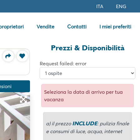
ITA
ENG
 proprietari
Vendite
Contatti
I miei preferiti
Prezzi & Disponibilità
Request failed: error
sioni
Seleziona la data di arrivo per tua
vacanza
INCLUDE
a) il prezzo
: pulizia finale
e consumi di luce, acqua, internet