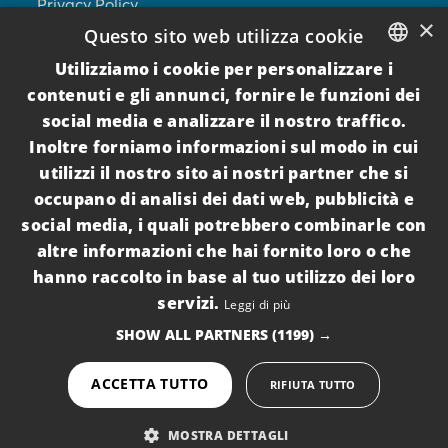
Privacy Policy
×
Questo sito web utilizza cookie
Cookie Policy
Utilizziamo i cookie per personalizzare i
ITALIAN
Per I Proprietari
contenuti e gli annunci, fornire le funzioni dei
social media e analizzare il nostro traffico.
ENGLISH
Seguici su
Inoltre forniamo informazioni sul modo in cui
utilizzi il nostro sito ai nostri partner che si
occupano di analisi dei dati web, pubblicità e
social media, i quali potrebbero combinarle con
Iscriviti alla newsletter
altre informazioni che hai fornito loro o che
hanno raccolto in base al tuo utilizzo dei loro
Inviando la propria mail si acconsente al
servizi.
Leggi di più
trattamento dei dati per l'invio di comunicazioni
SHOW ALL PARTNERS
(1199) →
commerciali (
PRIVACY POLICY
)
ACCETTA TUTTO
RIFIUTA TUTTO
© Copyright ThePuglia Immobiliare srl - Via Padova, 34,
MOSTRA DETTAGLI
73010, Guagnano (LE) - P.IVA 04446740757