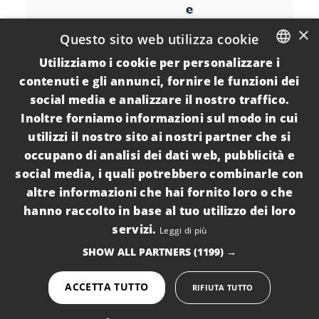
e
n
×
Questo sito web utilizza cookie
a
Utilizziamo i cookie per personalizzare i
ITALIAN
contenuti e gli annunci, fornire le funzioni dei
social media e analizzare il nostro traffico.
ENGLISH
Inoltre forniamo informazioni sul modo in cui
utilizzi il nostro sito ai nostri partner che si
occupano di analisi dei dati web, pubblicità e
social media, i quali potrebbero combinarle con
altre informazioni che hai fornito loro o che
P
hanno raccolto in base al tuo utilizzo dei loro
o
servizi.
r
Leggi di più
t
SHOW ALL PARTNERS
(1199) →
o
C
e
ACCETTA TUTTO
RIFIUTA TUTTO
s
a