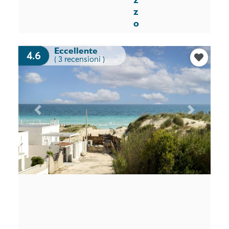
z
o
Eccellente
4.6
( 3 recensioni )
Previous
Next