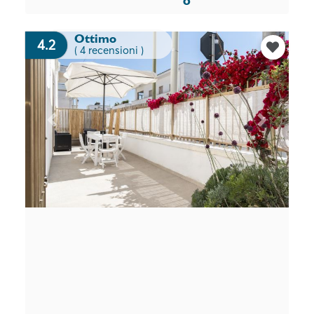
o
Ottimo
4.2
( 4 recensioni )
Previous
Next