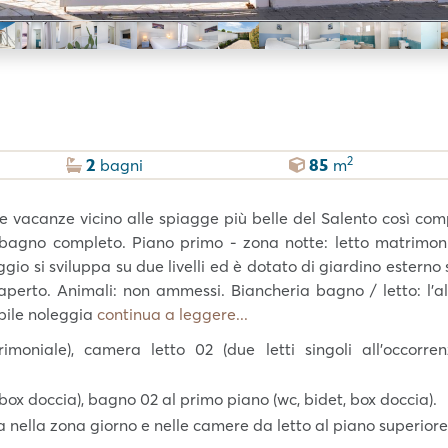
2
2
85
bagni
m
 vacanze vicino alle spiagge più belle del Salento così com
 bagno completo. Piano primo - zona notte: letto matrimonia
oggio si sviluppa su due livelli ed è dotato di giardino esterno 
l’aperto. Animali: non ammessi. Biancheria bagno / letto: l’a
bile noleggia
continua a leggere...
imoniale), camera letto 02 (due letti singoli all’occorren
 box doccia), bagno 02 al primo piano (wc, bidet, box doccia).
ta nella zona giorno e nelle camere da letto al piano superiore