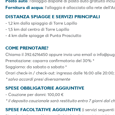
Posto auto
: l'alloggio dispone di posto auto gratuito incl
Fornitura di acqua
: l’alloggio è allacciato alla rete dell
DISTANZA SPIAGGE E SERVIZI PRINCIPALI
- 1,2 km dalla spiaggia di Torre Lapillo
- 1,5 km dal centro di Torre Lapillo
- 4 km dalle spiagge di Punta Prosciutto
COME PRENOTARE?
Chiama il 392.6216450 oppure invia una email a info@pug
Prenotazione: caparra confirmatoria del 30% *
Soggiorno: da sabato a sabato *
Orari check-in / check-out: ingresso dalle 16:00 alle 20:00;
* salvo accordi presi diversamente
SPESE OBBLIGATORIE AGGIUNTIVE
- Cauzione per danni:
100,00 €
* il deposito cauzionale sarà restituito entro 7 giorni dal c
SPESE FACOLTATIVE AGGIUNTIVE
(i servizi seguenti