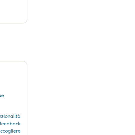
ue
zionalità
i feedback
accogliere