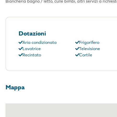
Biancheria bagno / letto, culle bimbi, altri servizi a richies
Dotazioni
Aria condizionata
Frigorifero
Lavatrice
Televisione
Recintato
Cortile
Mappa