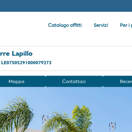
Catalogo affitti
Servizi
Per i
rre Lapillo
.S. LE07505291000079273
Mappa
Contattaci
Recen