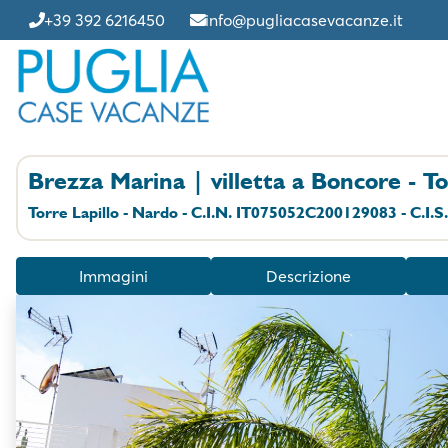
+39 392 6216450
info@pugliacasevacanze.it
Brezza Marina | villetta a Boncore - To
Torre Lapillo - Nardo - C.I.N. IT075052C200129083 - C.I
Immagini
Descrizione