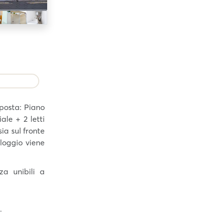
posta: Piano
le + 2 letti
sia sul fronte
lloggio viene
za unibili a
.