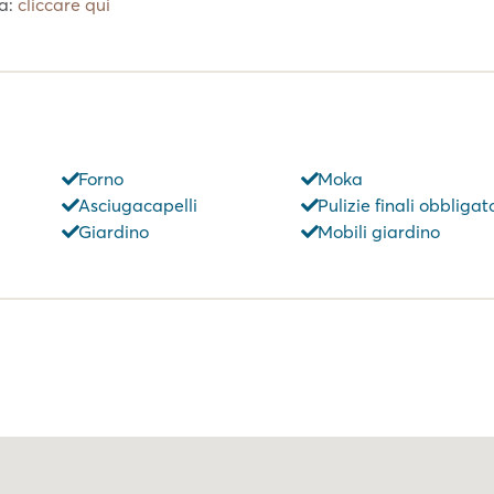
ta:
cliccare qui
Forno
Moka
Asciugacapelli
Pulizie finali obbligat
Giardino
Mobili giardino